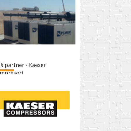
š partner - Kaeser
mpresori