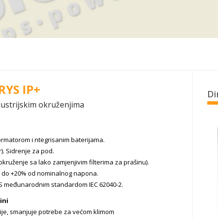
YS IP+
Di
ustrijskim okruženjima
ormatorom i ntegrisanim baterijama.
). Sidrenje za pod.
kruženje sa lako zamjenjivim filterima za prašinu).
0% do +20% od nominalnog napona.
PS međunarodnim standardom IEC 62040-2.
ini
ije, smanjuje potrebe za većom klimom