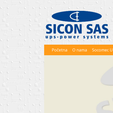
Početna
O nama
Socomec U