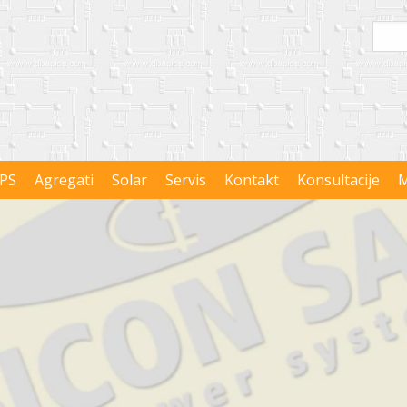
PS
Agregati
Solar
Servis
Kontakt
Konsultacije
M