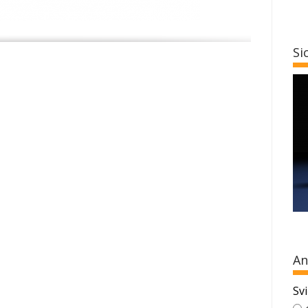
Si
An
Svi