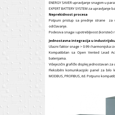
ENERGY SAVER upravljanje snagom u paralel
EXPERT BATTERY SYSTEM za upravljanje ba
Neprekidnost procesa
Potpuni pristup sa prednje strane za u
održavanje.
Podesiva snaga i upotrebljivost (koristeći 
Jednostavna integracija u industrijsk
Ulazni faktor snage > 0.99 i harmonijska iz
Kompatibilan sa Open Vented Lead Aci
baterijama.
Višejezični grafički displej jednostavan za
Fleksibilni komunikacijski panel za bilo 
MODBUS, PROFIBUS, itd. Potpuno kompatib