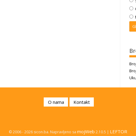
Br
Bro
Bro
Uku
O nama
Kontakt
mojWeb
LEFTOR
© 2006 - 2026 sicon.ba. Napravljeno sa
2.10.5 |