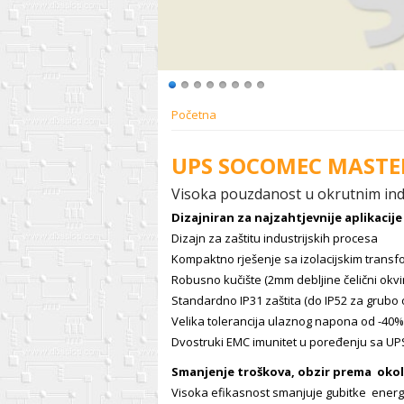
Početna
UPS SOCOMEC MASTER
Visoka pouzdanost u okrutnim ind
Dizajniran za najzahtjevnije aplikacije
Dizajn za zaštitu industrijskih procesa
Kompaktno rješenje sa izolacijskim transf
Robusno kučište (2mm debljine čelični okvir
Standardno IP31 zaštita (do IP52 za grubo o
Velika tolerancija ulaznog napona od -4
Dvostruki EMC imunitet u poređenju sa U
Smanjenje troškova, obzir prema okol
Visoka efikasnost smanjuje gubitke energ