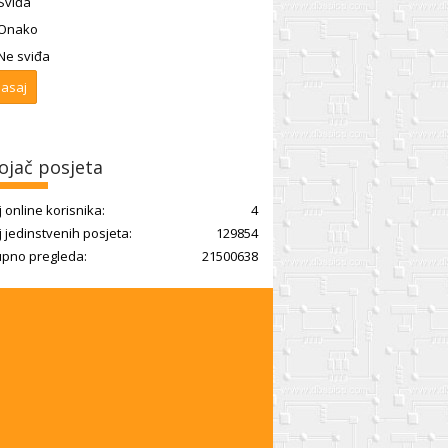
Sviđa
Onako
Ne sviđa
ojač posjeta
j online korisnika:
4
j jedinstvenih posjeta:
129854
pno pregleda:
21500638