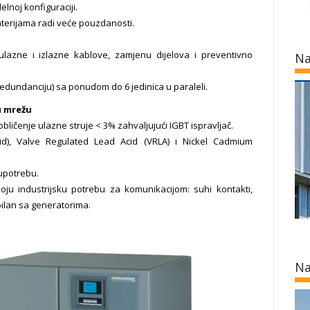
noj konfiguraciji.
terijama radi veće pouzdanosti.
lazne i izlazne kablove, zamjenu dijelova i preventivno
Na
redundanciju) sa ponudom do 6 jedinica u paraleli.
u mrežu
obličenje ulazne struje < 3% zahvaljujući IGBT ispravljač.
d), Valve Regulated Lead Acid (VRLA) i Nickel Cadmium
 upotrebu.
koju industrijsku potrebu za komunikacijom: suhi kontakti,
ilan sa generatorima.
Na