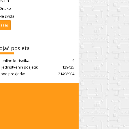
Sviđa
Onako
Ne sviđa
ojač posjeta
j online korisnika:
4
j jedinstvenih posjeta:
129425
pno pregleda:
21498904