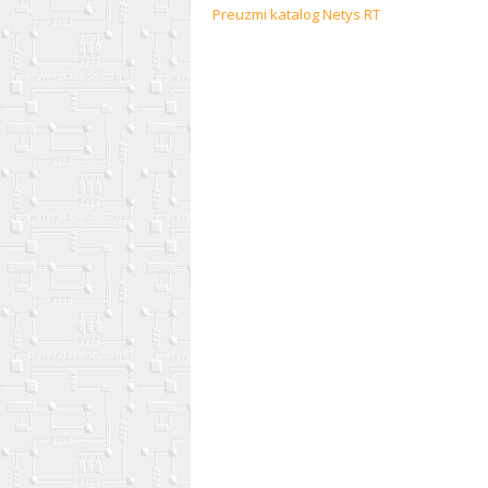
Preuzmi katalog Netys RT