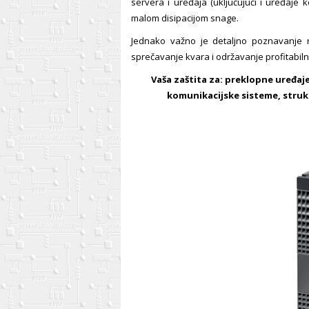
servera i uređaja (uključujući i uređaje 
malom disipacijom snage.
Jednako važno je detaljno poznavanje
sprečavanje kvara i održavanje profitabiln
Vaša zaštita za: preklopne uređaje
komunikacijske sisteme, stru