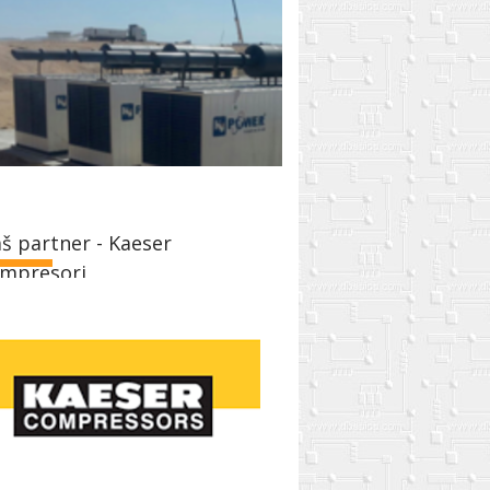
š partner - Kaeser
mpresori