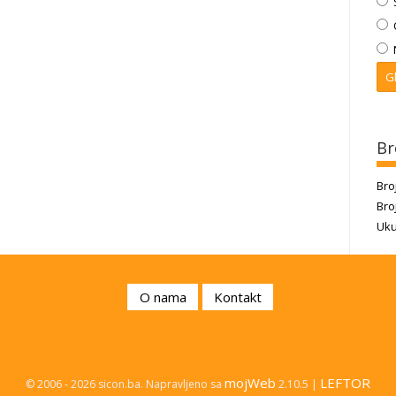
Br
Bro
Bro
Uku
O nama
Kontakt
mojWeb
LEFTOR
© 2006 - 2026 sicon.ba. Napravljeno sa
2.10.5 |