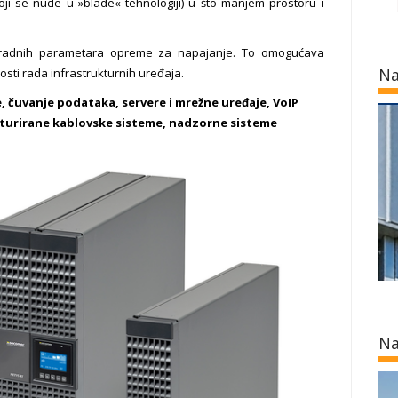
koji se nude u »blade« tehnologiji) u što manjem prostoru i
 radnih parametara opreme za napajanje. To omogućava
Na
osti rada infrastrukturnih uređaja.
, čuvanje podataka, servere i mrežne uređaje, VoIP
kturirane kablovske sisteme, nadzorne sisteme
Na