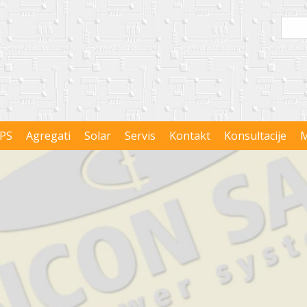
PS
Agregati
Solar
Servis
Kontakt
Konsultacije
M