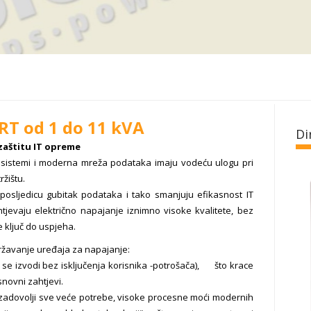
T od 1 do 11 kVA
Di
zaštitu IT opreme
ni sistemi i moderna mreža podataka imaju vodeću ulogu pri
ržištu.
posljedicu gubitak podataka i tako smanjuju efikasnost IT
htjevaju električno napajanje iznimno visoke kvalitete, bez
e ključ do uspjeha.
državanje uređaja za napajanje:
se izvodi bez isključenja korisnika -potrošača), što krace
snovni zahtjevi.
 zadovolji sve veće potrebe, visoke procesne moći modernih