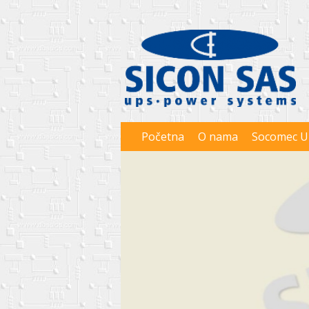
Početna
O nama
Socomec U