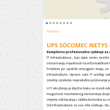
Početna
UPS SOCOMEC NETYS R
Kompletno profesionalno rješenje za 
IT Infrastruktura , kao data centri, mrež
ostvarivanju vrijednosti na informatičkom t
Problemi pri opskrbi energijom imaju za 
infrastrukture. Upravo zato IT uređaji za
smetnji i prekida: neprekidno poslovanje j
U IT okruženju je ključno kako se izvodi o
mogucnost nesmetanog servisiranja (koje 
vrijeme održavanja i zaštita korisnika su o
Od infrastrukture se sve više očekuje, da