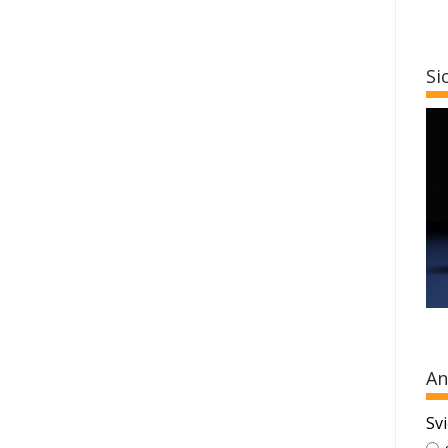
Si
An
Svi