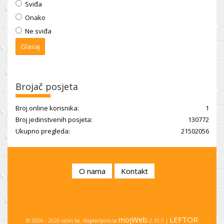
Sviđa
Onako
Ne sviđa
Brojač posjeta
Broj online korisnika:
1
Broj jedinstvenih posjeta:
130772
Ukupno pregleda:
21502056
O nama
Kontakt
mojWeb
LEFTOR
© 2006 - 2026 sicon.ba. Napravljeno sa
2.10.5 |