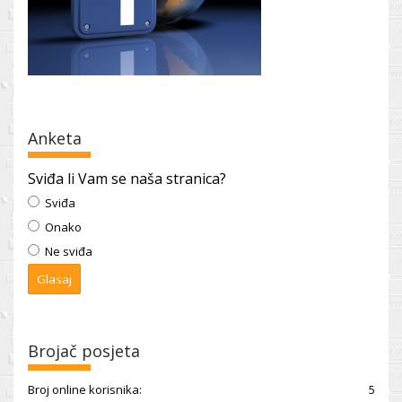
Anketa
Sviđa li Vam se naša stranica?
Sviđa
Onako
Ne sviđa
Brojač posjeta
Broj online korisnika:
5