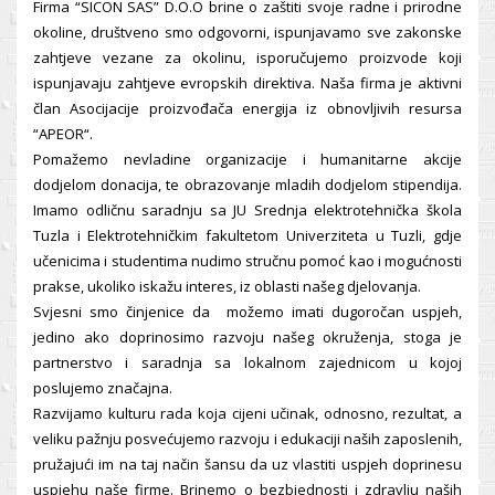
Firma “SICON SAS” D.O.O brine o zaštiti svoje radne i prirodne
okoline, društveno smo odgovorni, ispunjavamo sve zakonske
zahtjeve vezane za okolinu, isporučujemo proizvode koji
ispunjavaju zahtjeve evropskih direktiva. Naša firma je aktivni
član Asocijacije proizvođača energija iz obnovljivih resursa
“APEOR“.
Pomažemo nevladine organizacije i humanitarne akcije
dodjelom donacija, te obrazovanje mladih dodjelom stipendija.
Imamo odličnu saradnju sa JU Srednja elektrotehnička škola
Tuzla i Elektrotehničkim fakultetom Univerziteta u Tuzli, gdje
učenicima i studentima nudimo stručnu pomoć kao i mogućnosti
prakse, ukoliko iskažu interes, iz oblasti našeg djelovanja.
Svjesni smo činjenice da možemo imati dugoročan uspjeh,
jedino ako doprinosimo razvoju našeg okruženja, stoga je
partnerstvo i saradnja sa lokalnom zajednicom u kojoj
poslujemo značajna.
Razvijamo kulturu rada koja cijeni učinak, odnosno, rezultat, a
veliku pažnju posvećujemo razvoju i edukaciji naših zaposlenih,
pružajući im na taj način šansu da uz vlastiti uspjeh doprinesu
uspjehu naše firme. Brinemo o bezbjednosti i zdravlju naših