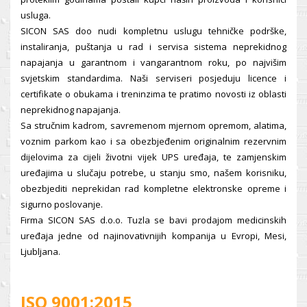
usluga.
SICON SAS doo nudi kompletnu uslugu tehničke podrške,
instaliranja, puštanja u rad i servisa sistema neprekidnog
napajanja u garantnom i vangarantnom roku, po najvišim
svjetskim standardima. Naši serviseri posjeduju licence i
certifikate o obukama i treninzima te pratimo novosti iz oblasti
neprekidnog napajanja.
Sa stručnim kadrom, savremenom mjernom opremom, alatima,
voznim parkom kao i sa obezbjeđenim originalnim rezervnim
dijelovima za cijeli životni vijek UPS uređaja, te zamjenskim
uređajima u slučaju potrebe, u stanju smo, našem korisniku,
obezbjediti neprekidan rad kompletne elektronske opreme i
sigurno poslovanje.
Firma SICON SAS d.o.o. Tuzla se bavi prodajom medicinskih
uređaja jedne od najinovativnijih kompanija u Evropi, Mesi,
Ljubljana.
ISO 9001:2015