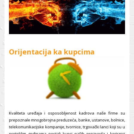
Orijentacija ka kupcima
Kvaliteta uređaja i osposobljenost kadrova naše firme su
prepoznale mnogobrojna preduzeća, banke, ustanove, bolnice,
telekomunikacijske kompanije, tvornice, trgovački lanci koji su u
proteklim godinama postali kupci naših proizvoda i korisnici