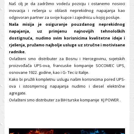
Naš cilj je da zadržimo vodeću poziciju i ostanemo nosioci
inovacija i rešenja u oblasti neprekidnog napajanja kao
odgovoran partner za svoje kupce i zajednicu u kojoj posluje.
Naša misija je osiguranje pouzdanog neprekidnog
napajanja, uz primjenu najnovijih tehnoloških
dostignuća, nudimo svim korisnicima kvalitetne ideje i
rješenja, pružamo najbolje usluge uz stručne i motivisane
radnike.
Ovlašteni smo distributer za Bosnu i Hercegovinu, svjetskih
proizvođača UPS-ova, francuske kompanije SOCOMEC UPS,
osnovane 1922. godine, kao i G- Tec iz Italije.
Kako bi pružili kompletnu uslugu našim korisnicima pored UPS-
ova i istosmjernog napajanja nudimo i diesel električne
agregate.
Ovlašteni smo distributer za BiH turske kompanije KJ POWER .